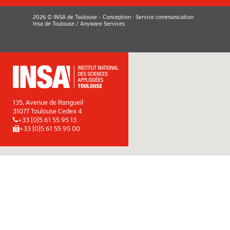
2026 © INSA de Toulouse - Conception : Service communication
Insa de Toulouse / Anyware Services
135, Avenue de Rangueil
31077 Toulouse Cedex 4
+33 (0)5 61 55 95 13
+33 (0)5 61 55 95 00