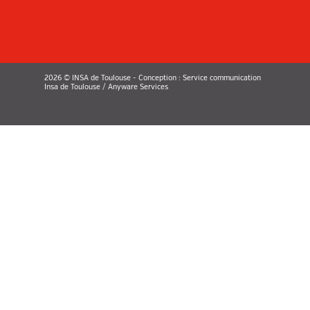
2026 © INSA de Toulouse - Conception : Service communication
Insa de Toulouse / Anyware Services