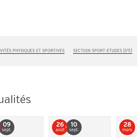
IVITÉS PHYSIQUES ET SPORTIVES
SECTION SPORT-ETUDES (S²E)
ualités
09
26
10
28
sept.
août
sept.
mars