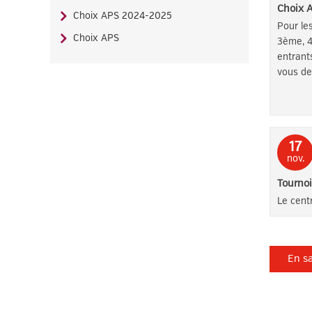
Choix 
Choix APS 2024-2025
Pour le
Choix APS
3ème, 
entrants
vous dev
17
nov.
Tournoi
Le cent
En sa