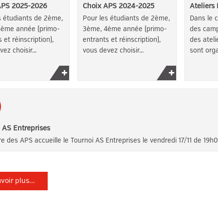
APS 2025-2026
Choix APS 2024-2025
Ateliers
s étudiants de 2ème,
Pour les étudiants de 2ème,
Dans le c
4ème année (primo-
3ème, 4ème année (primo-
des camp
 et réinscription),
entrants et réinscription),
des ateli
ez choisir...
vous devez choisir...
sont orga
Lire
Lire
la
la
suite
suite
 AS Entreprises
re des APS accueille le Tournoi AS Entreprises le vendredi 17/11 de 19h
voir plus...