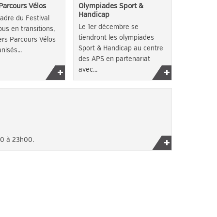
 Parcours Vélos
Olympiades Sport &
Handicap
adre du Festival
Le 1er décembre se
us en transitions,
tiendront les olympiades
ers Parcours Vélos
Sport & Handicap au centre
nisés...
des APS en partenariat
avec...
Lire
Lire
la
la
suite
suite
00 à 23h00.
Lire
la
suite